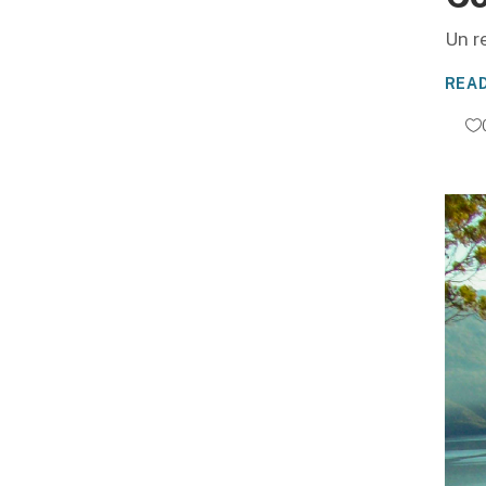
Un r
REA