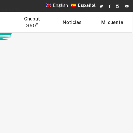
English
Español
hubut Trade
Chubut 360°
Noticias
t
Chubut
Noticias
Mi cuenta
360°