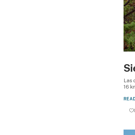
Si
Las 
16 k
REA