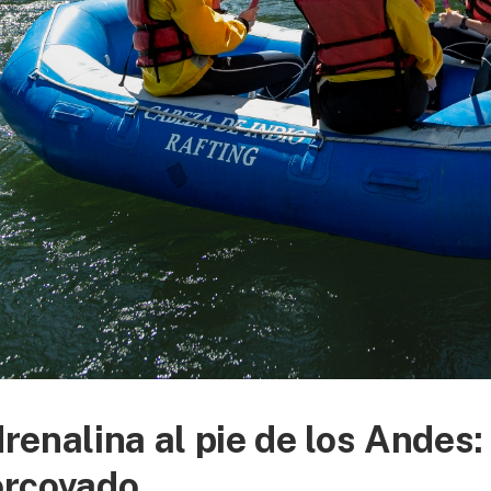
renalina al pie de los Andes:
rcovado