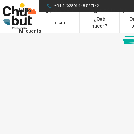
+54 9 (0280) 448 5271 / 2
Inicio
¿Qué hacer?
Organizá tu Viaje
¿Qué
O
Inicio
hacer?
t
Mi cuenta