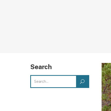
Search
Search
for: