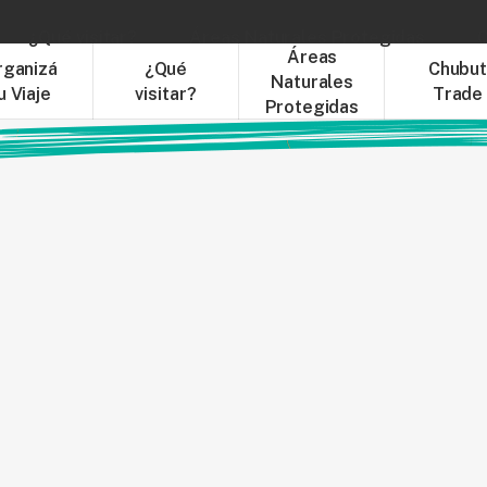
¿Qué visitar?
Áreas Naturales Protegidas
C
Áreas
rganizá
¿Qué
Chubu
Naturales
u Viaje
visitar?
Trade
Protegidas