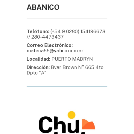
ABANICO
Teléfono:
(+54 9 0280) 154196678
// 280-4473437
Correo Electrónico:
mateca55@yahoo.com.ar
Localidad:
PUERTO MADRYN
Dirección:
Bvar Brown N° 665 4to
Dpto "A"