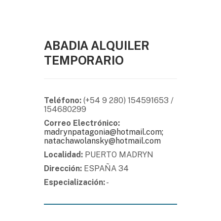
ABADIA ALQUILER
TEMPORARIO
Teléfono:
(+54 9 280) 154591653 /
154680299
Correo Electrónico:
madrynpatagonia@hotmail.com;
natachawolansky@hotmail.com
Localidad:
PUERTO MADRYN
Dirección:
ESPAÑA 34
Especialización:
-