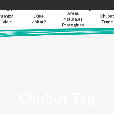
¿Qué visitar?
Áreas Naturales Protegidas
C
Áreas
rganizá
¿Qué
Chubu
Naturales
u Viaje
visitar?
Trade
Protegidas
Chubut Tag