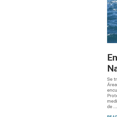
En
Na
Se t
Área
encu
Prot
medi
de