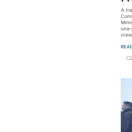
A tr
Coma
Mini
una 
crea
REA