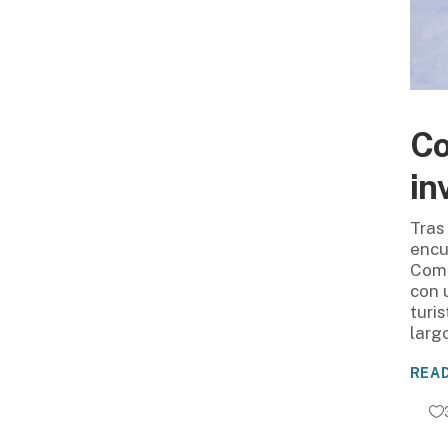
Co
in
Tras
encu
Coma
con u
turi
larg
REA