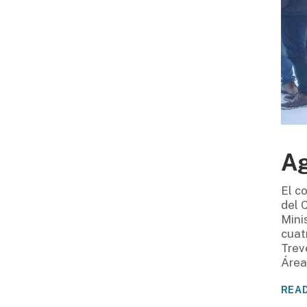
Ag
El c
del 
Mini
cuat
Trev
Área
REA