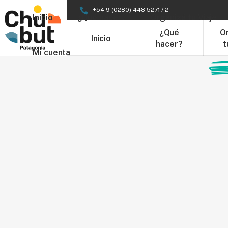
+54 9 (0280) 448 5271 / 2
Inicio
¿Qué hacer?
Organizá tu Viaje
¿Qué
O
Inicio
hacer?
t
Mi cuenta