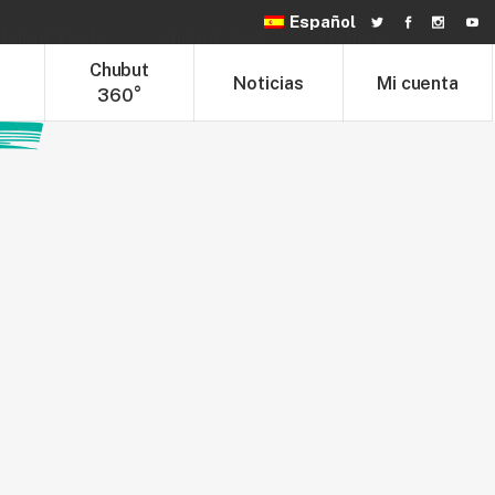
Español
hubut Trade
Chubut 360°
Noticias
t
Chubut
Noticias
Mi cuenta
360°