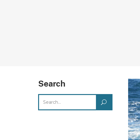
Search
Search
for: