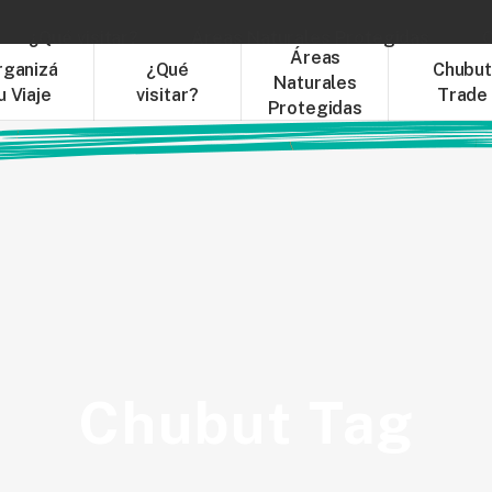
¿Qué visitar?
Áreas Naturales Protegidas
C
Áreas
rganizá
¿Qué
Chubu
Naturales
u Viaje
visitar?
Trade
Protegidas
Chubut Tag