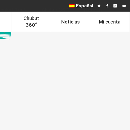
Español
hubut Trade
Chubut 360°
Noticias
t
Chubut
Noticias
Mi cuenta
360°