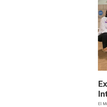
Ex
In
El M