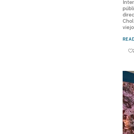
Inte
públ
dire
Chol
viej
REA