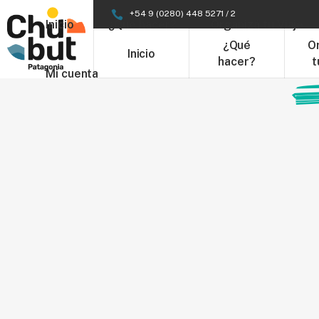
+54 9 (0280) 448 5271 / 2
Inicio
¿Qué hacer?
Organizá tu Viaje
¿Qué
O
Inicio
hacer?
t
Mi cuenta