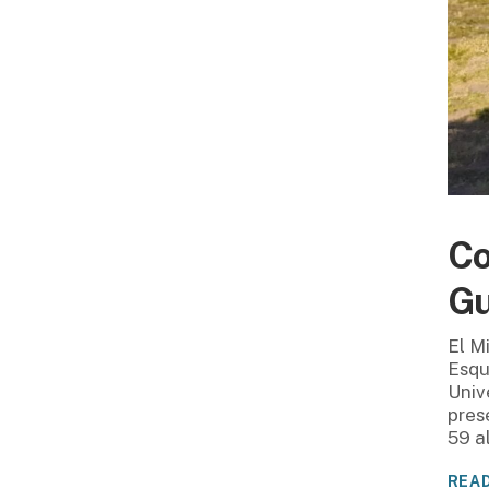
Co
Gu
El M
Esqu
Univ
pres
59 a
REA