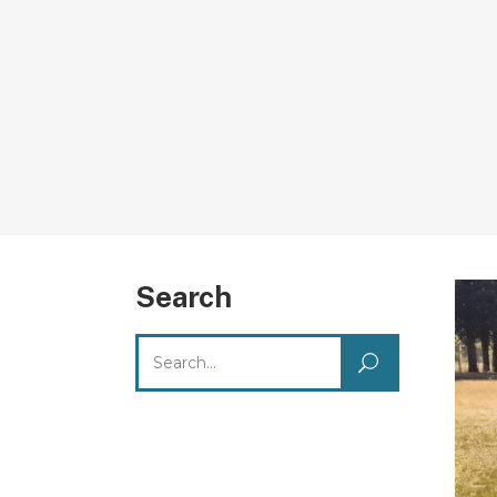
Search
Search
for: