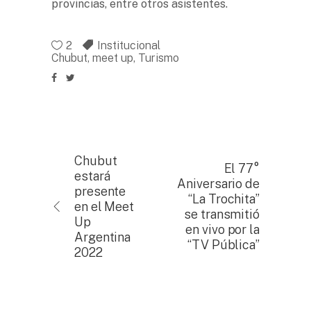
provincias, entre otros asistentes.
2
Institucional
Chubut
,
meet up
,
Turismo
Chubut
El 77°
estará
Aniversario de
presente
“La Trochita”
en el Meet
se transmitió
Up
en vivo por la
Argentina
“TV Pública”
2022