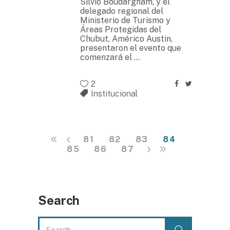
Silvio Boudargham, y el
delegado regional del
Ministerio de Turismo y
Áreas Protegidas del
Chubut, Américo Austin,
presentaron el evento que
comenzará el
2
Institucional
81
82
83
84
85
86
87
Search
Search
for: