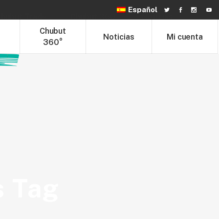
Español
hubut Trade
Chubut 360°
Noticias
t
Chubut
Noticias
Mi cuenta
360°
s Tag