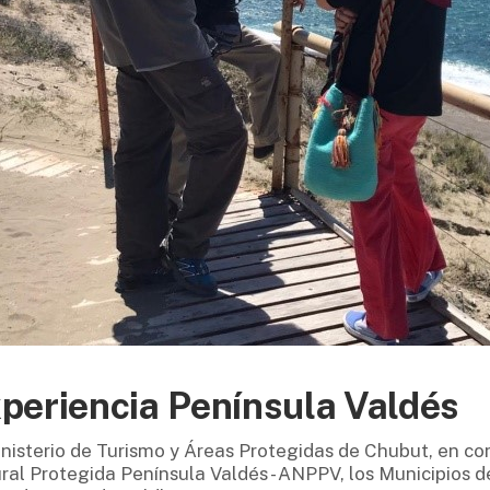
periencia Península Valdés
inisterio de Turismo y Áreas Protegidas de Chubut, en co
ral Protegida Península Valdés - ANPPV, los Municipios d