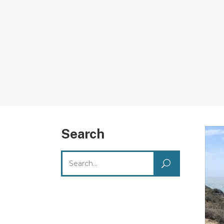
Search
Search
for: