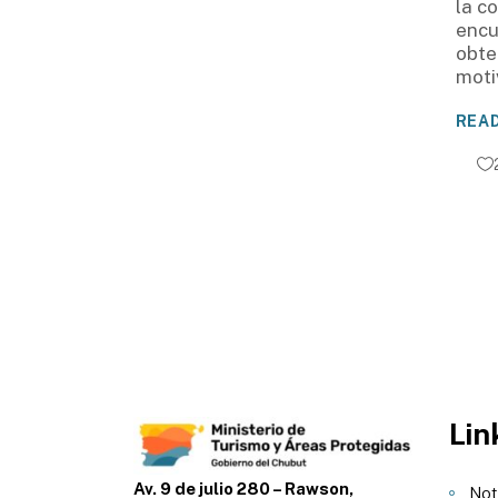
la c
encu
obte
moti
REA
Lin
Av. 9 de julio 280 – Rawson,
Not