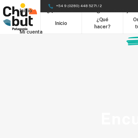
+54 9 (0280) 448 5271 / 2
Inicio
¿Qué hacer?
Organizá tu Viaje
¿Qué
O
Inicio
hacer?
t
Mi cuenta
Encu