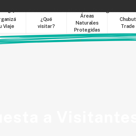
¿Qué visitar?
Áreas Naturales Protegidas
C
Áreas
rganizá
¿Qué
Chubu
Naturales
u Viaje
visitar?
Trade
Protegidas
esta a Visitante