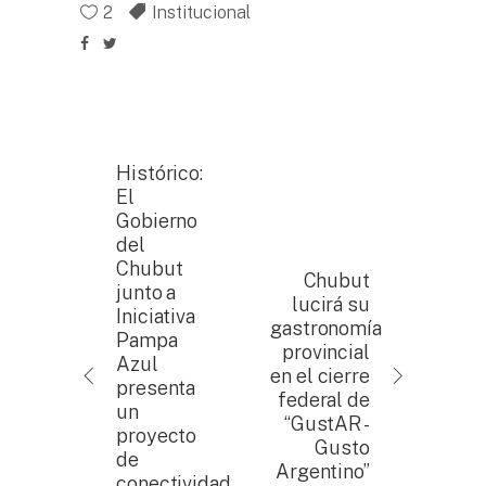
2
Institucional
Histórico:
El
Gobierno
del
Chubut
Chubut
junto a
lucirá su
Iniciativa
gastronomía
Pampa
provincial
Azul
en el cierre
presenta
federal de
un
“GustAR -
proyecto
Gusto
de
Argentino”
conectividad