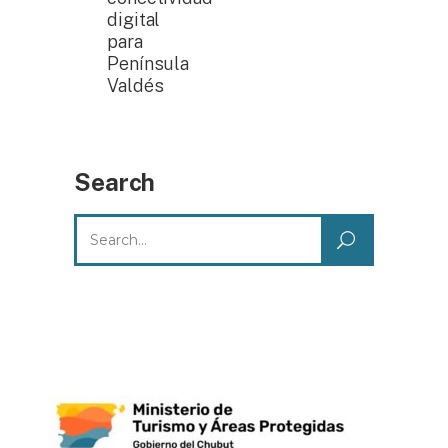
digital
para
Península
Valdés
Search
Search
for: