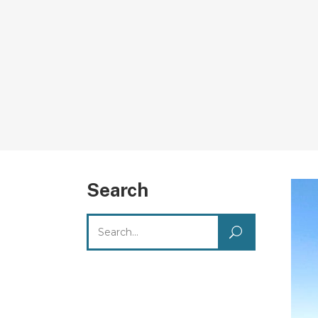
Search
Search
for: