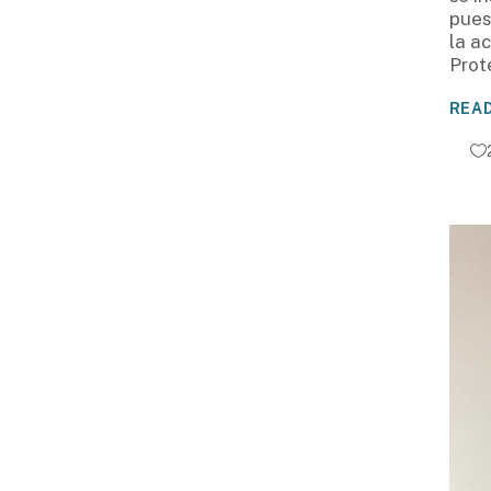
pues
la ac
Prot
REA