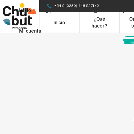
+54 9 (0280) 448 5271 / 2
Inicio
¿Qué hacer?
Organizá tu Viaje
¿Qué
O
Inicio
hacer?
t
Mi cuenta