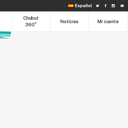
Español
hubut Trade
Chubut 360°
Noticias
t
Chubut
Noticias
Mi cuenta
360°
a