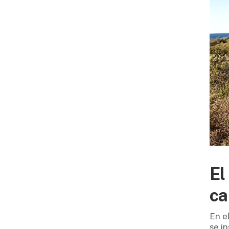
El
ca
En e
se i