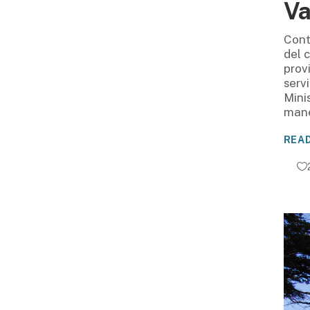
Va
Cont
del 
prov
serv
Mini
mane
REA