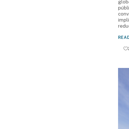
glob
públ
conv
impl
redu
REA