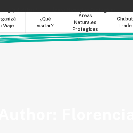
¿Qué visitar?
Áreas Naturales Protegidas
C
Áreas
rganizá
¿Qué
Chubu
Naturales
u Viaje
visitar?
Trade
Protegidas
Author: Florenci