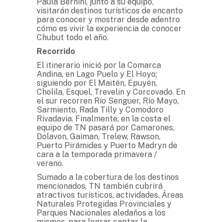
Paula Bernini, junto a su equipo,
visitarán destinos turísticos de encanto
para conocer y mostrar desde adentro
cómo es vivir la experiencia de conocer
Chubut todo el año.
Recorrido
El itinerario inició por la Comarca
Andina, en Lago Puelo y El Hoyo;
siguiendo por El Maitén, Epuyén,
Cholila, Esquel, Trevelin y Corcovado. En
el sur recorren Río Senguer, Río Mayo,
Sarmiento, Rada Tilly y Comodoro
Rivadavia. Finalmente, en la costa el
equipo de TN pasará por Camarones,
Dolavon, Gaiman, Trelew, Rawson,
Puerto Pirámides y Puerto Madryn de
cara a la temporada primavera /
verano.
Sumado a la cobertura de los destinos
mencionados, TN también cubrirá
atractivos turísticos, actividades, Áreas
Naturales Protegidas Provinciales y
Parques Nacionales aledaños a los
mismos, para lograr captar la