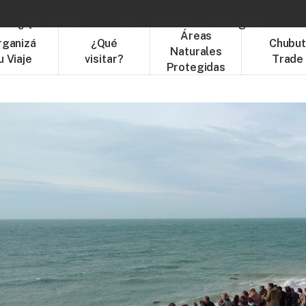
¿Qué visitar?
Áreas Naturales Protegidas
C
Áreas
rganizá
¿Qué
Chubu
Naturales
u Viaje
visitar?
Trade
Protegidas