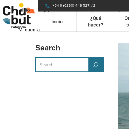
+54 9 (0280) 448 5271 / 2
Inicio
¿Qué hacer?
Organizá tu Viaje
¿Qué
O
Inicio
hacer?
t
Mi cuenta
Search
Search
for: