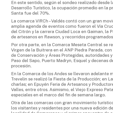
En este sentido, según el sondeo realizado desde l
Desarrollo Turístico, la ocupación promedio en la
Santa fue del 70%.
La comarca VIRCh – Valdés contó con un gran movi
amplia agenda de eventos como fueron el Vía Cruc
del Citrón y la carrera Ciudad Loca en Gaiman, la Pa
de artesanos en Rawson, y recorridos programados 
Por otra parte, en la Comarca Meseta Central se rea
Virgen de la Buitrera en el ANP Piedra Parada, co
de Conservación y Áreas Protegidas, autoridades y f
Paso del Sapo, Puerto Madryn, Esquel y decenas de
procesión.
En la Comarca de los Andes se llevaron adelante mú
Trevelin se realizó la Fiesta de la Producción; en L
charlas; en Epuyén Feria de Artesanos y Productores
Valles, entre otros. Asimismo, el Viejo Expreso Pat
especiales en el marco del fin de semana largo.
Otra de las comarcas con gran movimiento turístic
los visitantes y residentes por una nueva edición d