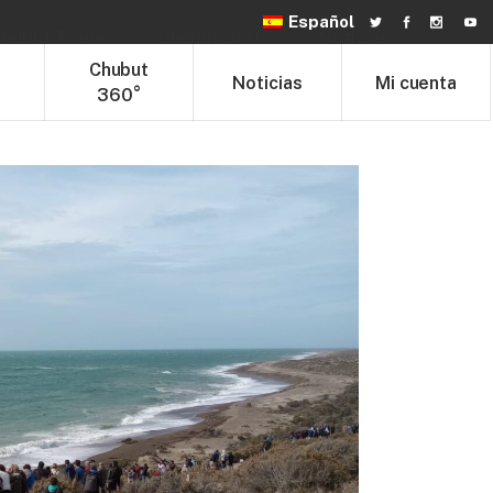
Español
hubut Trade
Chubut 360°
Noticias
t
Chubut
Noticias
Mi cuenta
360°