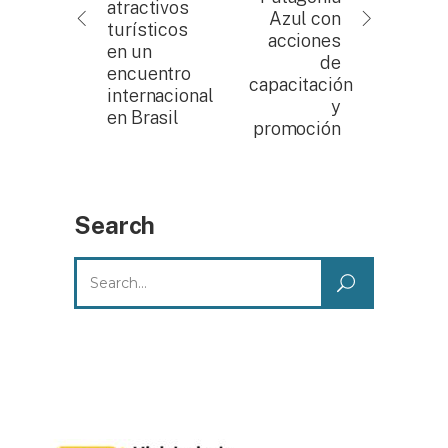
atractivos
Azul con
turísticos
acciones
en un
de
encuentro
capacitación
internacional
y
en Brasil
promoción
Search
Search
for: