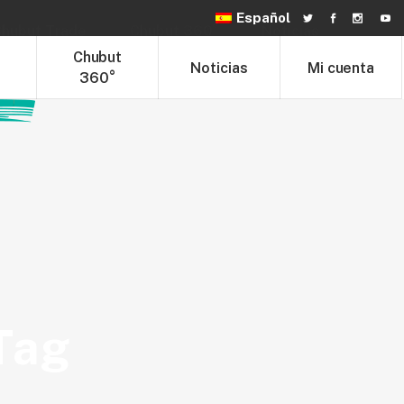
Español
hubut Trade
Chubut 360°
Noticias
t
Chubut
Noticias
Mi cuenta
360°
Tag