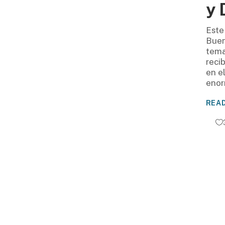
y 
Este
Buen
tema
recib
en e
eno
REA