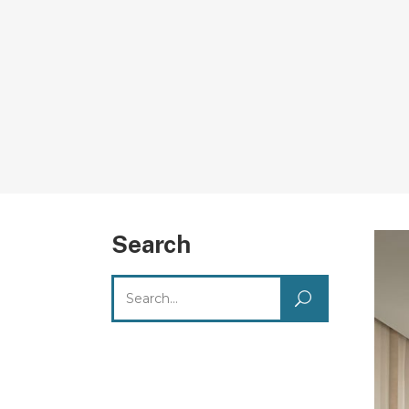
Search
Search
for: