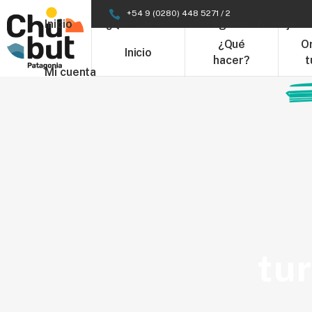
+54 9 (0280) 448 5271 / 2
Inicio
¿Qué hacer?
Organizá tu Viaje
¿Qué
O
Inicio
hacer?
t
Mi cuenta
tu