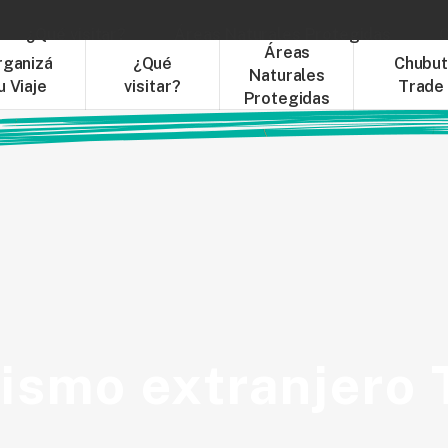
¿Qué visitar?
Áreas Naturales Protegidas
C
Áreas
rganizá
¿Qué
Chubu
Naturales
u Viaje
visitar?
Trade
Protegidas
rismo extranjero 