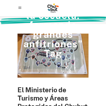
turismo va a
la escuela:
formando
grandes
anfitriones”
Tag
El Ministerio de
Turismo y Áreas