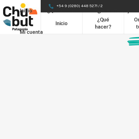
+54 9 (0280) 448 5271 / 2
Inicio
¿Qué hacer?
Organizá tu Viaje
¿Qué
O
Inicio
hacer?
t
Mi cuenta