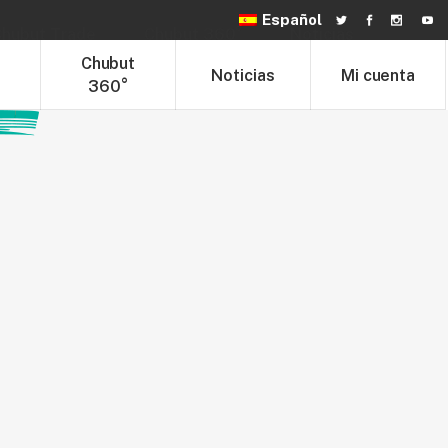
Español
hubut Trade
Chubut 360°
Noticias
t
Chubut
Noticias
Mi cuenta
360°