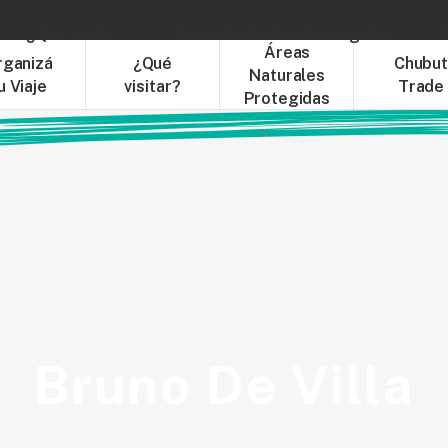
¿Qué visitar?
Áreas Naturales Protegidas
C
Áreas
rganizá
¿Qué
Chubu
Naturales
u Viaje
visitar?
Trade
Protegidas
Bruno De Villa