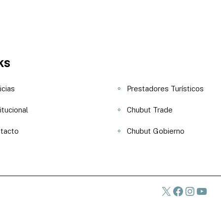
ks
icias
Prestadores Turísticos
itucional
Chubut Trade
tacto
Chubut Gobierno
X
Faceboo
Instag
You