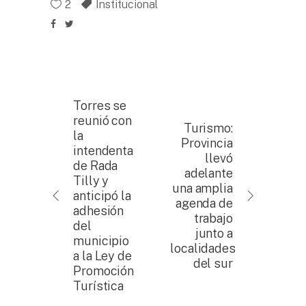
2
Institucional
Torres se
reunió con
Turismo:
la
Provincia
intendenta
llevó
de Rada
adelante
Tilly y
una amplia
anticipó la
agenda de
adhesión
trabajo
del
junto a
municipio
localidades
a la Ley de
del sur
Promoción
Turística