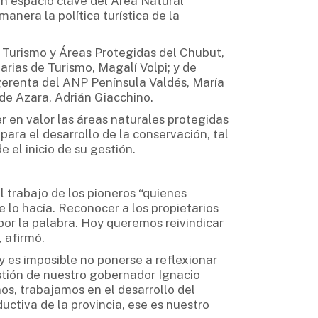
n espacio clave del Área Natural
anera la política turística de la
 Turismo y Áreas Protegidas del Chubut,
rias de Turismo, Magalí Volpi; y de
gerenta del ANP Península Valdés, María
 de Azara, Adrián Giacchino.
 en valor las áreas naturales protegidas
ara el desarrollo de la conservación, tal
 el inicio de su gestión.
l trabajo de los pioneros “quienes
lo hacía. Reconocer a los propietarios
or la palabra. Hoy queremos reivindicar
, afirmó.
 es imposible no ponerse a reflexionar
stión de nuestro gobernador Ignacio
ños, trabajamos en el desarrollo del
uctiva de la provincia, ese es nuestro