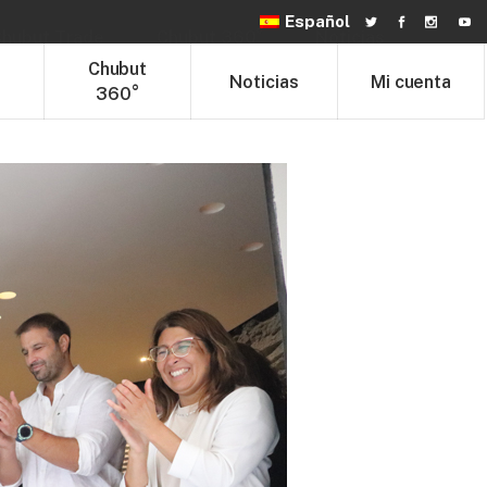
Español
hubut Trade
Chubut 360°
Noticias
t
Chubut
Noticias
Mi cuenta
360°