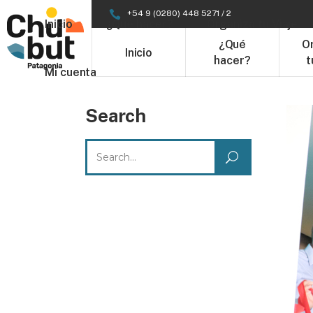
+54 9 (0280) 448 5271 / 2
Inicio
¿Qué hacer?
Organizá tu Viaje
¿Qué
O
Inicio
hacer?
t
Mi cuenta
Search
Search
for: