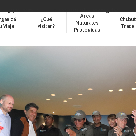
¿Qué visitar?
Áreas Naturales Protegidas
C
Áreas
rganizá
¿Qué
Chubu
Naturales
u Viaje
visitar?
Trade
Protegidas