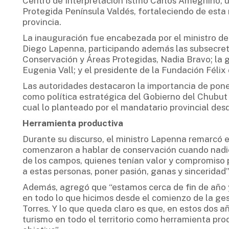
Centro de Interpretación Istmo Carlos Ameghino, u
Protegida Península Valdés, fortaleciendo de esta m
provincia.
La inauguración fue encabezada por el ministro de
Diego Lapenna, participando además las subsecreta
Conservación y Áreas Protegidas, Nadia Bravo; la 
Eugenia Vall; y el presidente de la Fundación Félix
Las autoridades destacaron la importancia de poner
como política estratégica del Gobierno del Chubut p
cual lo planteado por el mandatario provincial desde
Herramienta productiva
Durante su discurso, el ministro Lapenna remarcó e
comenzaron a hablar de conservación cuando nadie 
de los campos, quienes tenían valor y compromiso p
a estas personas, poner pasión, ganas y sinceridad”
Además, agregó que “estamos cerca de fin de año y
en todo lo que hicimos desde el comienzo de la ge
Torres. Y lo que queda claro es que, en estos dos a
turismo en todo el territorio como herramienta prod