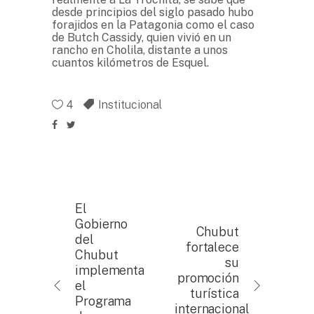
desde principios del siglo pasado hubo
forajidos en la Patagonia como el caso
de Butch Cassidy, quien vivió en un
rancho en Cholila, distante a unos
cuantos kilómetros de Esquel.
4
Institucional
El
Gobierno
Chubut
del
fortalece
Chubut
su
implementa
promoción
el
turística
Programa
internacional