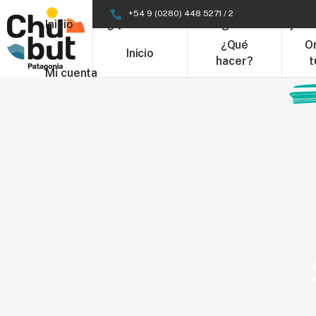
+54 9 (0280) 448 5271 / 2
Inicio
¿Qué hacer?
Organizá tu Viaje
¿Qué
O
Inicio
hacer?
t
Mi cuenta