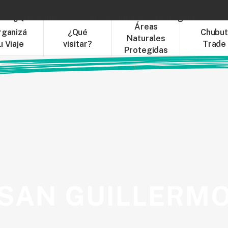
¿Qué visitar?
Áreas Naturales Protegidas
C
Áreas
rganizá
¿Qué
Chubu
Naturales
u Viaje
visitar?
Trade
Protegidas
SAN GUILLERM