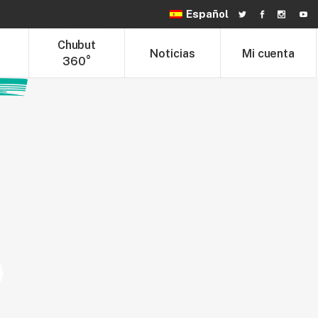
Español
hubut Trade
Chubut 360°
Noticias
t
Chubut
Noticias
Mi cuenta
360°
O