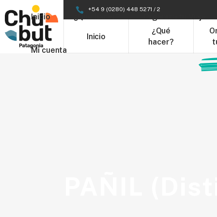
+54 9 (0280) 448 5271 / 2
Inicio
¿Qué hacer?
Organizá tu Viaje
¿Qué
O
Inicio
hacer?
t
Mi cuenta
PAÑIL (Dist