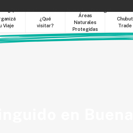
¿Qué visitar?
Áreas Naturales Protegidas
C
Áreas
rganizá
¿Qué
Chubu
Naturales
u Viaje
visitar?
Trade
Protegidas
inguido en Buena