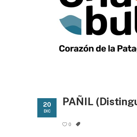
PAÑIL (Disting
20
DIC
0