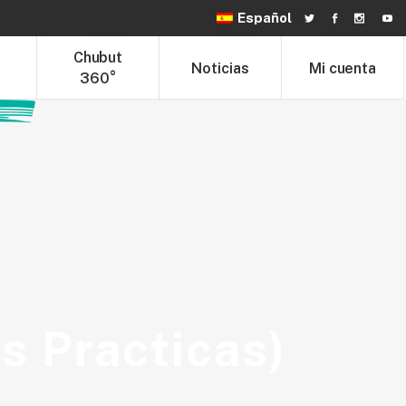
Español
hubut Trade
Chubut 360°
Noticias
t
Chubut
Noticias
Mi cuenta
360°
s Practicas)