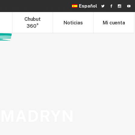
Español
hubut Trade
Chubut 360°
Noticias
t
Chubut
Noticias
Mi cuenta
360°
 MADRYN