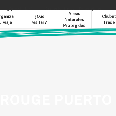
¿Qué visitar?
Áreas Naturales Protegidas
C
Áreas
rganizá
¿Qué
Chubu
Naturales
u Viaje
visitar?
Trade
Protegidas
 ROUGE PUERTO