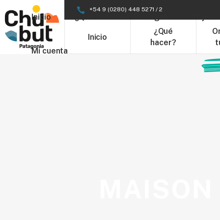
+54 9 (0280) 448 5271 / 2
Inicio
¿Qué hacer?
Organizá tu Viaje
¿Qué
O
Inicio
hacer?
t
Mi cuenta
MAISON