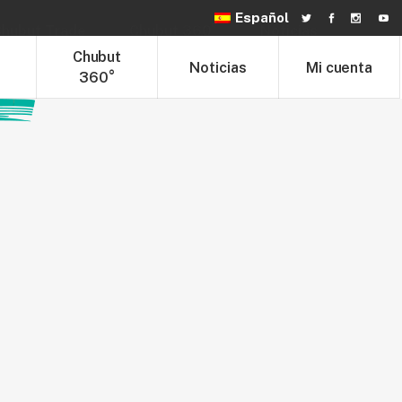
Español
hubut Trade
Chubut 360°
Noticias
t
Chubut
Noticias
Mi cuenta
360°