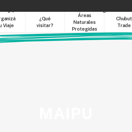
¿Qué visitar?
Áreas Naturales Protegidas
C
Áreas
rganizá
¿Qué
Chubu
Naturales
u Viaje
visitar?
Trade
Protegidas
MAIPU