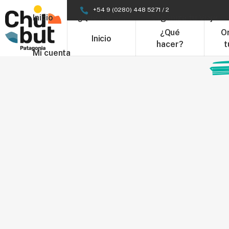
+54 9 (0280) 448 5271 / 2
Inicio
¿Qué hacer?
Organizá tu Viaje
¿Qué
O
Inicio
hacer?
t
Mi cuenta