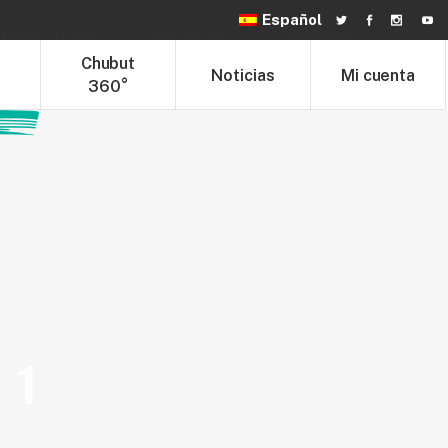
Español
hubut Trade
Chubut 360°
Noticias
t
Chubut
Noticias
Mi cuenta
360°
 1