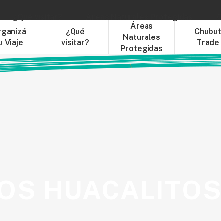
¿Qué visitar?
Áreas Naturales Protegidas
C
Áreas
rganizá
¿Qué
Chubu
Naturales
u Viaje
visitar?
Trade
Protegidas
OS HUACALITOS