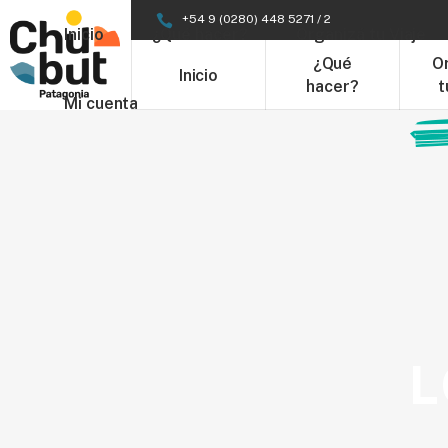
+54 9 (0280) 448 5271 / 2
Inicio
¿Qué hacer?
Organizá tu Viaje
¿Qué
O
Inicio
hacer?
t
Mi cuenta
L