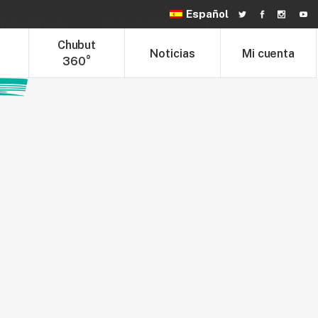
Español
hubut Trade
Chubut 360°
Noticias
t
Chubut
Noticias
Mi cuenta
360°