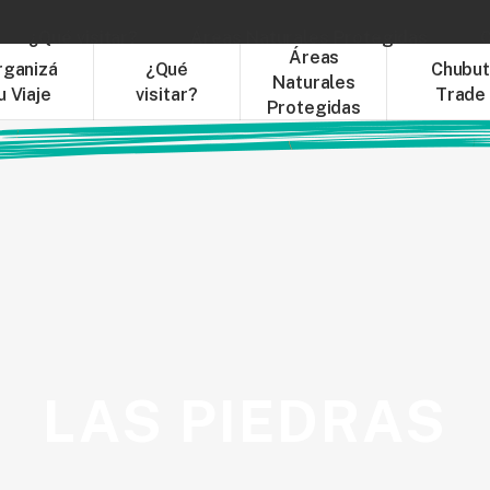
¿Qué visitar?
Áreas Naturales Protegidas
C
Áreas
rganizá
¿Qué
Chubu
Naturales
u Viaje
visitar?
Trade
Protegidas
LAS PIEDRAS