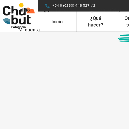
+54 9 (0280) 448 5271 / 2
Inicio
¿Qué hacer?
Organizá tu Viaje
¿Qué
O
Inicio
hacer?
t
Mi cuenta