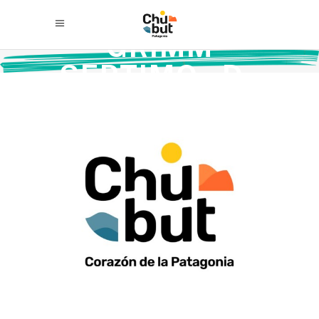
GRIMM
SEPTIMO «D»