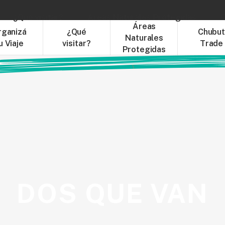
¿Qué visitar?
Áreas Naturales Protegidas
C
Áreas
rganizá
¿Qué
Chubu
Naturales
u Viaje
visitar?
Trade
Protegidas
DOS QUE VAN