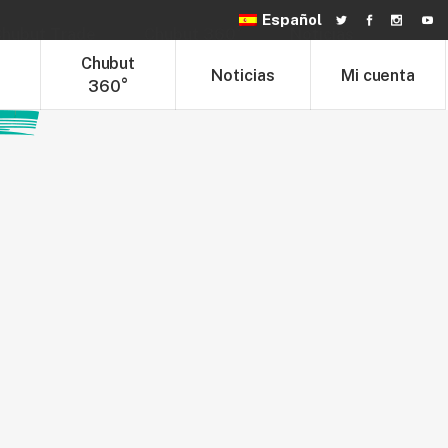
Español
hubut Trade
Chubut 360°
Noticias
t
Chubut
Noticias
Mi cuenta
360°