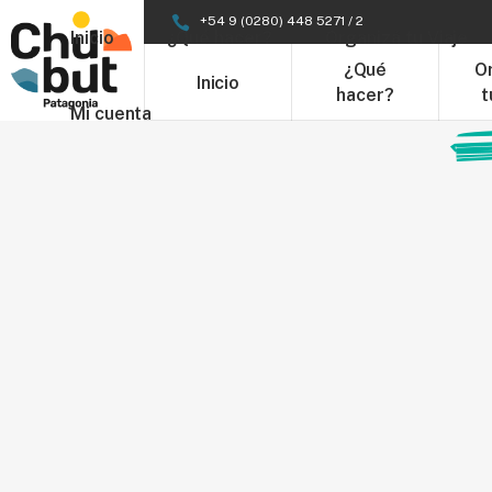
+54 9 (0280) 448 5271 / 2
Inicio
¿Qué hacer?
Organizá tu Viaje
¿Qué
O
Inicio
hacer?
t
Mi cuenta