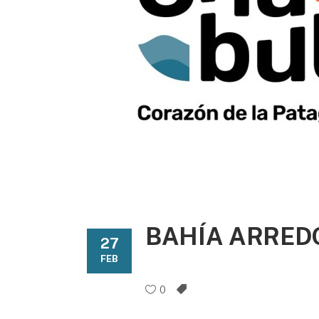
BAHÍA ARRE
27
FEB
0