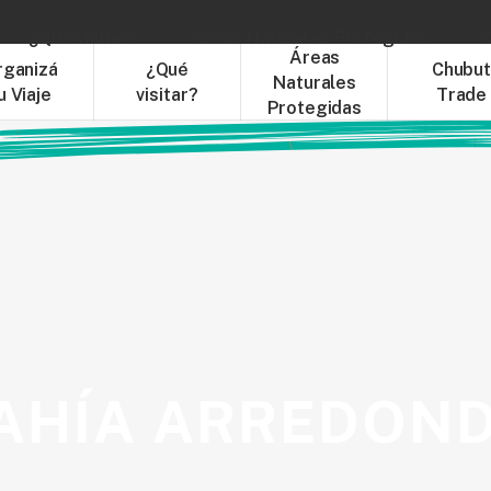
¿Qué visitar?
Áreas Naturales Protegidas
C
Áreas
rganizá
¿Qué
Chubu
Naturales
u Viaje
visitar?
Trade
Protegidas
AHÍA ARREDON