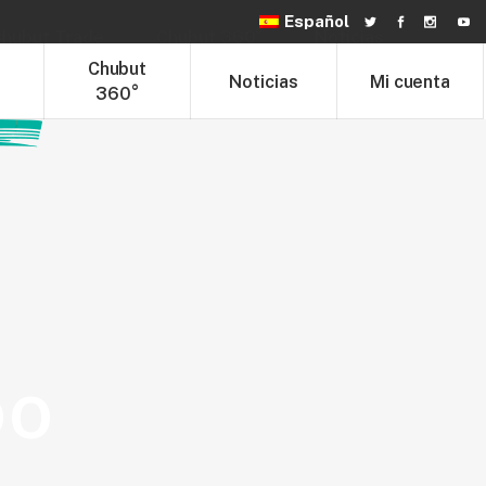
Español
hubut Trade
Chubut 360°
Noticias
t
Chubut
Noticias
Mi cuenta
360°
DO