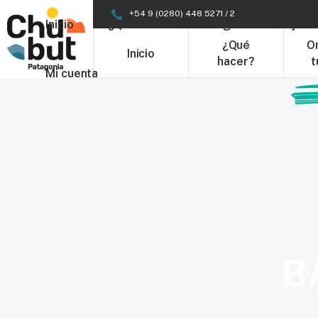
+54 9 (0280) 448 5271 / 2
Inicio
¿Qué hacer?
Organizá tu Viaje
¿Qué
O
Inicio
hacer?
t
Mi cuenta
B