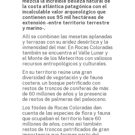
mezcla la increíble belleza natural de
la costa atlántica patagónica
con el
incalculable valor arqueológico que
contienen sus 95 mil hectáreas de
extensión -entre territorio terrestre
y marino-.
Allí se combinan las mesetas aplanadas
y terrazas con su aridez desértica y la
inmensidad del mar. En Rocas Coloradas
también se encuentra el Valle Lunar y
el Monte de los Meteoritos con valiosos
recursos antropológicos y culturales.
En su territorio reúne una gran
diversidad de vegetación y de fauna
costera, un bosque petrificado con
restos de troncos de coníferas de más
de 60 millones de años y la presencia
de restos de palmeras del paleoceno.
Los fósiles de Rocas Coloradas dan
cuenta de las especies de flora y fauna
que ocupaban el territorio hace 60
millones de años, como así también
restos de troncos petrificados de gran
importancia que forman parte del