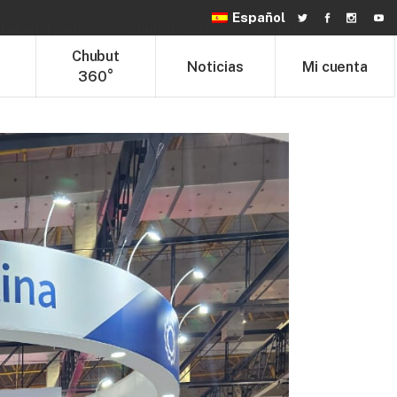
Español
hubut Trade
Chubut 360°
Noticias
t
Chubut
Noticias
Mi cuenta
360°