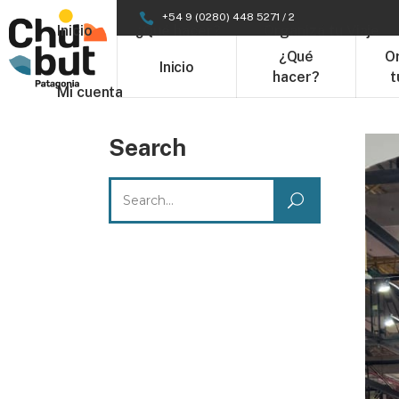
+54 9 (0280) 448 5271 / 2
Inicio
¿Qué hacer?
Organizá tu Viaje
¿Qué
O
Inicio
hacer?
t
Mi cuenta
Search
Search
for: