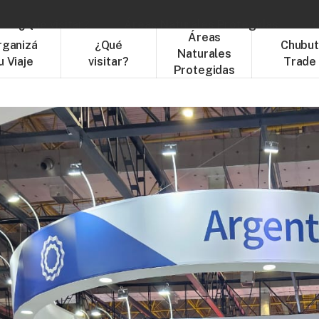
¿Qué visitar?
Áreas Naturales Protegidas
C
Áreas
rganizá
¿Qué
Chubu
Naturales
u Viaje
visitar?
Trade
Protegidas