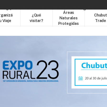
¿Qué visitar?
Áreas Naturales Protegidas
C
Áreas
rganizá
¿Qué
Chubu
Naturales
u Viaje
visitar?
Trade
Protegidas