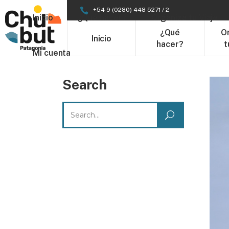
+54 9 (0280) 448 5271 / 2
Inicio
¿Qué hacer?
Organizá tu Viaje
¿Qué
O
Inicio
hacer?
t
Mi cuenta
Search
Search
for: