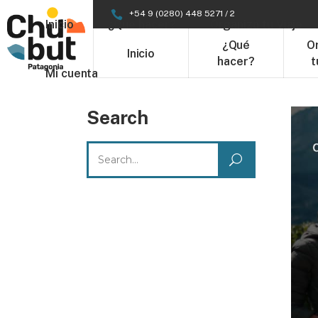
+54 9 (0280) 448 5271 / 2
Inicio
¿Qué hacer?
Organizá tu Viaje
¿Qué
O
Inicio
hacer?
t
Mi cuenta
Search
Search
for: