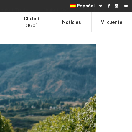
Español
hubut Trade
Chubut 360°
Noticias
t
Chubut
Noticias
Mi cuenta
360°