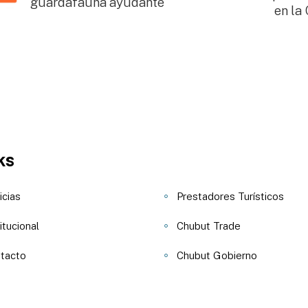
guardafauna ayudante
en la
ks
icias
Prestadores Turísticos
itucional
Chubut Trade
tacto
Chubut Gobierno