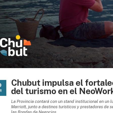
Chubut impulsa el fortal
9
del turismo en el NeoWor
R
La Provincia contará con un stand institucional en un lu
Marriott, junto a destinos turísticos y prestadores de s
las Rondas de Negocios.