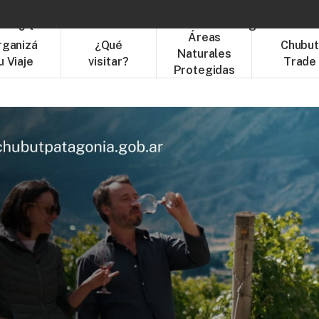
¿Qué visitar?
Áreas Naturales Protegidas
C
Áreas
rganizá
¿Qué
Chubu
Naturales
u Viaje
visitar?
Trade
Protegidas