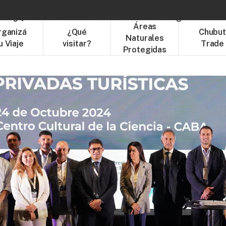
¿Qué visitar?
Áreas Naturales Protegidas
C
Áreas
rganizá
¿Qué
Chubu
Naturales
u Viaje
visitar?
Trade
Protegidas