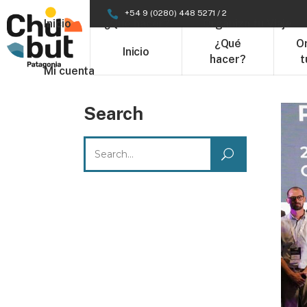
+54 9 (0280) 448 5271 / 2
Inicio
¿Qué hacer?
Organizá tu Viaje
¿Qué
O
Inicio
hacer?
t
Mi cuenta
Search
Search
for: