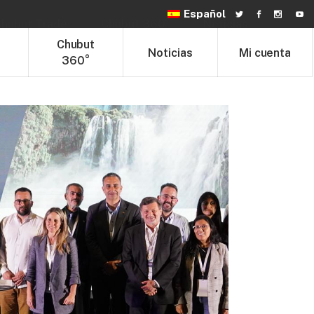
Español
hubut Trade
Chubut 360°
Noticias
t
Chubut
Noticias
Mi cuenta
360°