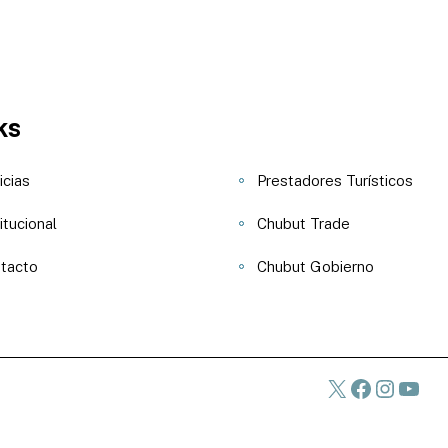
ks
icias
Prestadores Turísticos
itucional
Chubut Trade
tacto
Chubut Gobierno
X
Faceboo
Instag
You