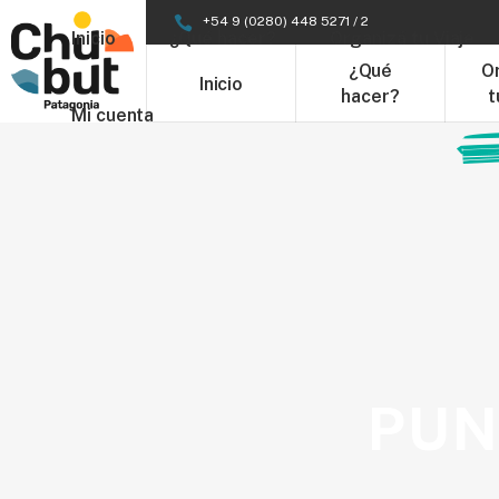
+54 9 (0280) 448 5271 / 2
Inicio
¿Qué hacer?
Organizá tu Viaje
¿Qué
O
Inicio
hacer?
t
Mi cuenta
PUN