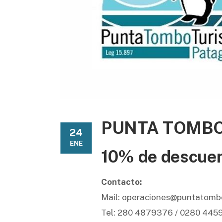
PUNTA TOMBO
24
ENE
10% de descue
Contacto:
Mail: operaciones@puntatombo
Tel: 280 4879376 / 0280 4459