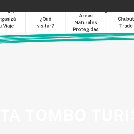
¿Qué visitar?
Áreas Naturales Protegidas
C
Áreas
rganizá
¿Qué
Chubu
Naturales
u Viaje
visitar?
Trade
Protegidas
TA TOMBO TUR