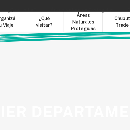
¿Qué visitar?
Áreas Naturales Protegidas
C
Áreas
rganizá
¿Qué
Chubu
Naturales
u Viaje
visitar?
Trade
Protegidas
IER DEPARTAM