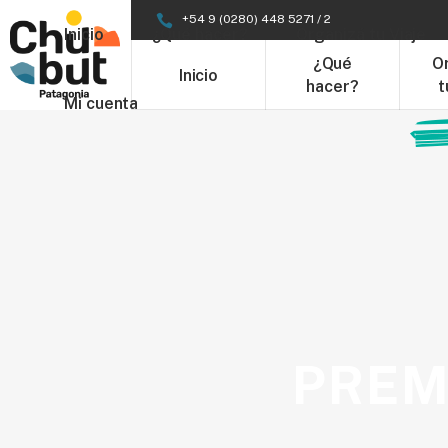
+54 9 (0280) 448 5271 / 2
Inicio
¿Qué hacer?
Organizá tu Viaje
¿Qué
O
Inicio
hacer?
t
Mi cuenta
PREM